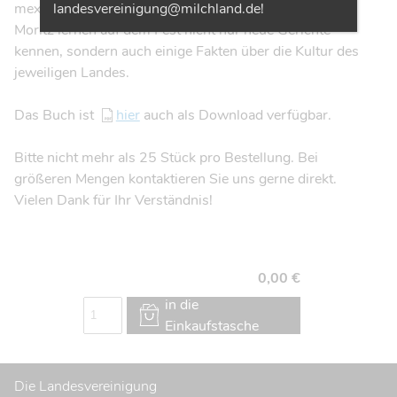
landesvereinigung@milchland.de!
mexikanische Tacos zu verkosten. Mia und ihr Bruder
Moritz lernen auf dem Fest nicht nur neue Gerichte
kennen, sondern auch einige Fakten über die Kultur des
jeweiligen Landes.
Das Buch ist
hier
auch als Download verfügbar.
Bitte nicht mehr als 25 Stück pro Bestellung. Bei
größeren Mengen kontaktieren Sie uns gerne direkt.
Vielen Dank für Ihr Verständnis!
0,00 €
in die
Einkaufstasche
Die Landesvereinigung