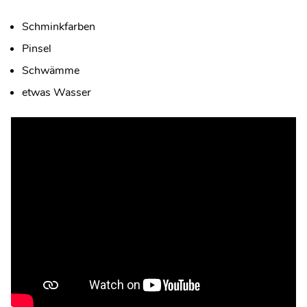
Schminkfarben
Pinsel
Schwämme
etwas Wasser