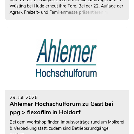
Wüsting bei Hude erneut ihre Tore. Bei der 22. Auflage der
Agrar-, Freizeit- und Familienmesse präsentieren mehr als
600 Ausstellerinnen und Aussteller ihre Angebote auf dem
rund 130.000 Quadratmeter großen
Veranstaltungsgelände. Auch Milchland Niedersachsen ist
wieder mit einem abwechslungsreichen Informations- und
Mitmachangebot vertreten.
29. Juli 2026
Ahlemer Hochschulforum zu Gast bei
ppg > flexofilm in Holdorf
Bei dem Workshop finden Impulsvorträge rund um Molkerei
& Verpackung statt, zudem sind Betriebsrundgänge