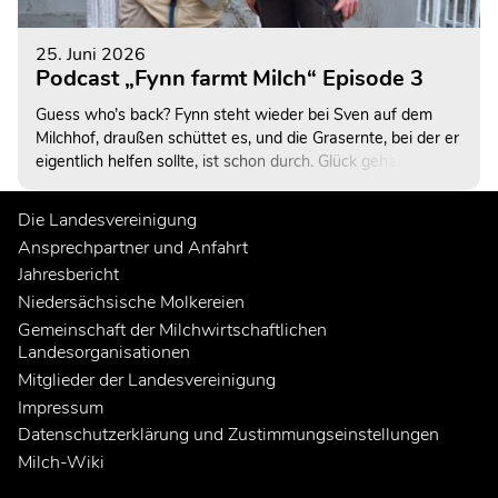
25. Juni 2026
Podcast „Fynn farmt Milch“ Episode 3
Guess who’s back? Fynn steht wieder bei Sven auf dem
Milchhof, draußen schüttet es, und die Grasernte, bei der er
eigentlich helfen sollte, ist schon durch. Glück gehabt. Oder
auch nicht. Denn ziemlich schnell fällt ein Wort, auf das er
eher wenig Lust hat: „Ausmisten“…
Die Landesvereinigung
Ansprechpartner und Anfahrt
Jahresbericht
Niedersächsische Molkereien
Gemeinschaft der Milchwirtschaftlichen
Landesorganisationen
Mitglieder der Landesvereinigung
Impressum
Datenschutzerklärung und Zustimmungseinstellungen
Milch-Wiki