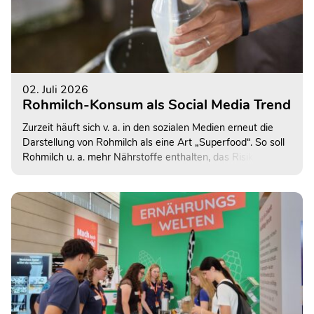
02. Juli 2026
Rohmilch-Konsum als Social Media Trend
Zurzeit häuft sich v. a. in den sozialen Medien erneut die
Darstellung von Rohmilch als eine Art „Superfood“. So soll
Rohmilch u. a. mehr Nährstoffe enthalten, das Risiko für
Allergien und Asthma senken sowie probiotische
Bakterienstämme enthalten. Allerdings können neben
gesundheitsfördernden gleichermaßen auch
krankmachende Bakterien enthalten sein. Daher rät das
Bundesinstitut für Risikobewertung (BfR) von dem Verzehr
von Rohmilch vor allem für vulnerable Bevölkerungsgruppen
weiterhin ab.