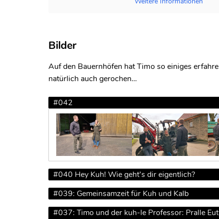
Weitere Informationen
Bilder
Auf den Bauernhöfen hat Timo so einiges erfahr
natürlich auch gerochen…
#042
#040 Hey Kuh! Wie geht’s dir eigentlich?
#039: Gemeinsamzeit für Kuh und Kalb
#037: Timo und der kuh-le Professor: Pralle Eu