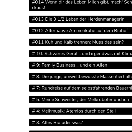
#014 Wenn dir das Leben Milch gibt, mach‘ Sc
draus!
#013 Die 3 1/2 Leben der Herdenmanagerin
#012 Alternative Ammenkühe auf dem Biohof
#011 Kuh und Kalb trennen: Muss das sein?
# 10: Schweres Gerät… und irgendwas mit Klim
# 9: Family Business… und ein Alien
# 8: Die junge, umweltbewusste Massentierhalt
# 7: Rundreise auf dem selbstfahrenden Bauern
# 5: Meine Schwester, der Melkroboter und ich
# 4: Melkmusik: Atemlos durch den Stall
# 3: Alles Bio oder was?