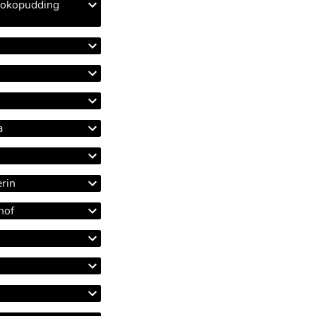
hokopudding
a
erin
hof