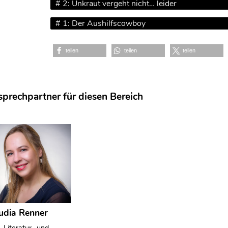
# 2: Unkraut vergeht nicht… leider
# 1: Der Aushilfscowboy
teilen
teilen
teilen
prechpartner für diesen Bereich
udia Renner
. Literatur- und