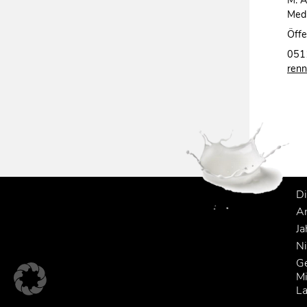
Med
Öffe
051
renn
Di
An
Ja
Ni
Ge
Mi
La