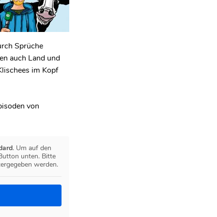
durch Sprüche
zen auch Land und
Klischees im Kopf
pisoden von
dard
. Um auf den
 Button unten. Bitte
itergegeben werden.