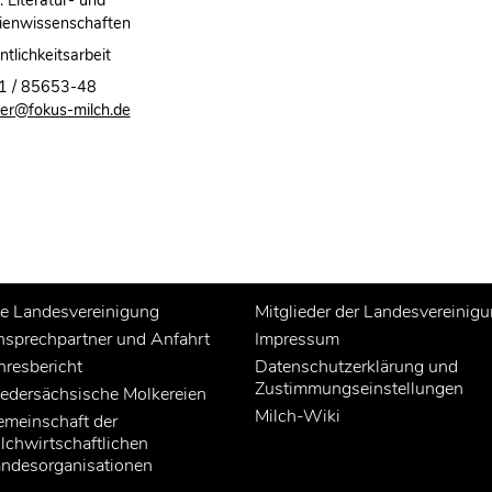
ienwissenschaften
ntlichkeitsarbeit
1 / 85653-48
er@fokus-milch.de
e Landesvereinigung
Mitglieder der Landesvereinig
sprechpartner und Anfahrt
Impressum
hresbericht
Datenschutzerklärung und
Zustimmungseinstellungen
edersächsische Molkereien
Milch-Wiki
meinschaft der
lchwirtschaftlichen
ndesorganisationen