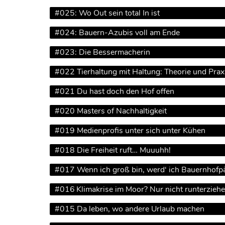
#025: Wo Out sein total In ist
#024: Bauern-Azubis voll am Ende
#023: Die Bessermacherin
#022 Tierhaltung mit Haltung: Theorie und Prax
#021 Du hast doch den Hof offen
#020 Masters of Nachhaltigkeit
#019 Medienprofis unter sich unter Kühen
#018 Die Freiheit ruft… Muuuhh!
#017 Wenn ich groß bin, werd‘ ich Bauernhofp
#016 Klimakrise im Moor? Nur nicht runterziehe
#015 Da leben, wo andere Urlaub machen