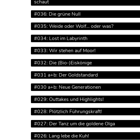
schaut
#036: Die grüne Null
#035: Weide oder Wolf… oder was?
#034: Lost im Labyrinth
#033: Wir stehen auf Moor!
#032: Die (Bio-)Eiskönige
#031 a+b: Der Goldstandard
#030 a+b: Neue Generationen
#029: Outtakes und Highlights!
#028: Plötzlich Führungskraft!
#027: Der Tanz um die goldene Olga
#026: Lang lebe die Kuh!