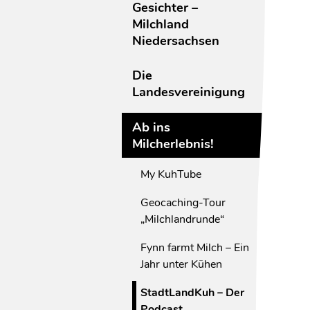
Gesichter –
Milchland
Niedersachsen
Die
Landesvereinigung
Ab ins
Milcherlebnis!
My KuhTube
Geocaching-Tour
„Milchlandrunde“
Fynn farmt Milch – Ein
Jahr unter Kühen
StadtLandKuh – Der
Podcast