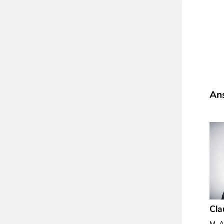
Ans
Cla
M. A