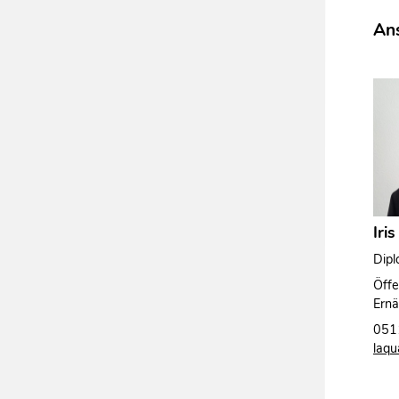
Ans
Iri
Dipl
Öffe
Ernä
051
laqu