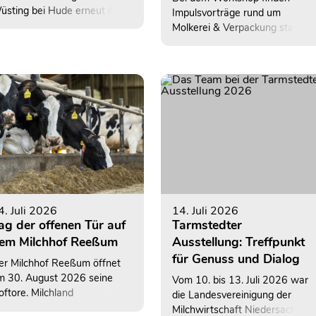
üsting bei Hude erneut ihre
Impulsvorträge rund um
re. Bei der 22. Auflage der
Molkerei & Verpackung statt,
rar-, Freizeit- und
zudem sind Betriebsrundgänge
amilienmesse präsentieren
geplant.
ehr als 600 Ausstellerinnen
d Aussteller ihre Angebote
uf dem rund 130.000
uadratmeter großen
eranstaltungsgelände. Auch
lchland Niedersachsen ist
ieder mit einem
bwechslungsreichen
nformations- und
itmachangebot vertreten.
4. Juli 2026
14. Juli 2026
ag der offenen Tür auf
Tarmstedter
em Milchhof Reeßum
Ausstellung: Treffpunkt
für Genuss und Dialog
er Milchhof Reeßum öffnet
m 30. August 2026 seine
Vom 10. bis 13. Juli 2026 war
ftore. Milchland
die Landesvereinigung der
iedersachsen ist mit einem
Milchwirtschaft Niedersachsen