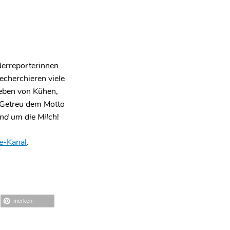
derreporterinnen
echerchieren viele
Leben von Kühen,
 Getreu dem Motto
und um die Milch
!
e-Kanal
.
merken