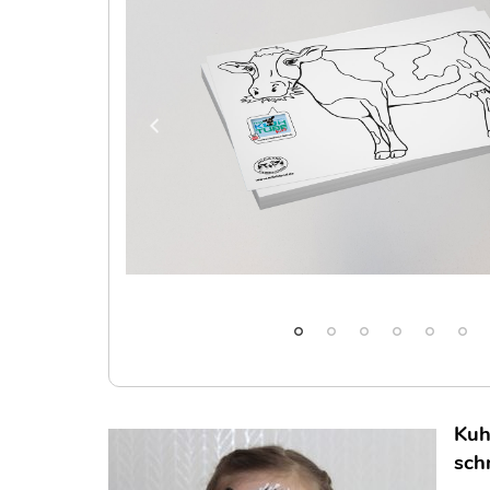
Kuh
sch