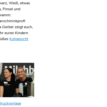
arz, Weiß, etwas
, Pinsel und
wamm:
erschminkprofi
a Gerber zeigt euch,
ihr euren Kindern
süßes
Kuhgesicht
Druckvorlage