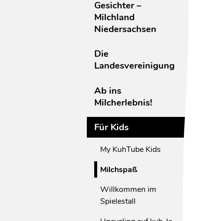
Gesichter –
Milchland
Niedersachsen
Die
Landesvereinigung
Ab ins
Milcherlebnis!
Für Kids
My KuhTube Kids
Milchspaß
Willkommen im
Spielestall