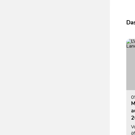
Das
0
M
a
2
V
ö