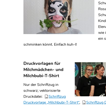
Schw
Rosa
Sch
Kind
Elen
wie 
ein 
schminken könnt. Einfach kuh-l!
Druckvorlagen für
Milchmädchen- und
Milchbubi-T-Shirt
Nur der Schriftzug in
schwarz; vektorisierte
Druckdatei:
Schriftzug
Druckvorlage „Milchbubi-T-Shirt“
,
Schriftzug 