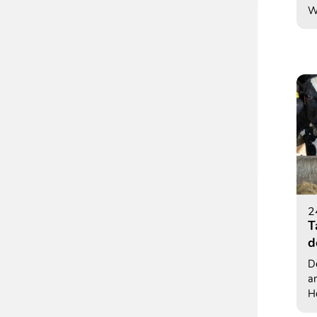
W
To
Ag
F
m
un
a
Q
V
Mi
w
a
I
M
2
T
d
D
a
Ho
N