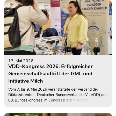
gelungene Beispiele aus der Praxis sichtbar zu machen.
13. Mai 2026
VDD-Kongress 2026: Erfolgreicher
Gemeinschaftsauftritt der GML und
Initiative Milch
Vom 7. bis 9. Mai 2026 veranstaltete der Verband der
Diätassistenten -Deutscher Bundesverband e.V. (VDD) den
68. Bundeskongress im CongressPark in Wolfsburg. Die
Landesvereinigung der Milchwirtschaft Niedersachsen e.V.
(LVN) war stellvertretend für die Gemeinschaft der