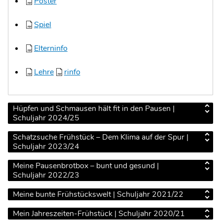
Poster
Spiel
Elterninfo
Lehre
rinfo
Hüpfen und Schmausen hält fit in den Pausen |
Schuljahr 2024/25
Schatzsuche Frühstück – Dem Klima auf der Spur |
Schuljahr 2023/24
Meine Pausenbrotbox – bunt und gesund |
Schuljahr 2022/23
Meine bunte Frühstückswelt | Schuljahr 2021/22
Mein Jahreszeiten-Frühstück | Schuljahr 2020/21