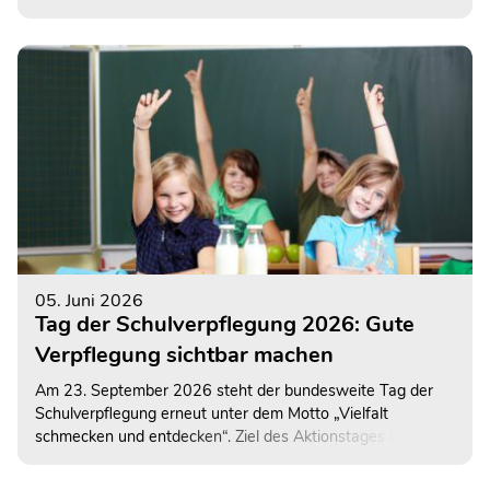
Allergien und Asthma senken sowie probiotische
Bakterienstämme enthalten. Allerdings können neben
gesundheitsfördernden gleichermaßen auch
krankmachende Bakterien enthalten sein. Daher rät das
Bundesinstitut für Risikobewertung (BfR) von dem Verzehr
von Rohmilch vor allem für vulnerable Bevölkerungsgruppen
weiterhin ab.
05. Juni 2026
Tag der Schulverpflegung 2026: Gute
Verpflegung sichtbar machen
Am 23. September 2026 steht der bundesweite Tag der
Schulverpflegung erneut unter dem Motto „Vielfalt
schmecken und entdecken“. Ziel des Aktionstages ist es, die
Bedeutung einer guten und ausgewogenen Verpflegung für
Kinder und Jugendliche in den Mittelpunkt zu rücken und