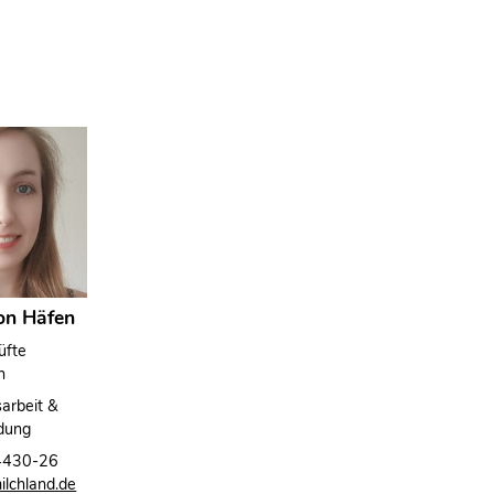
von Häfen
üfte
in
sarbeit &
ldung
4430-26
lchland.de