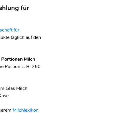
ehlung für
schaft für
kte täglich auf den
 Portionen Milch
ine Portion z. B. 250
em Glas Milch,
Käse.
nserem
Milchlexikon