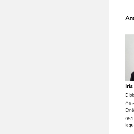
Ans
Iri
Dipl
Öffe
Ernä
051
laqu