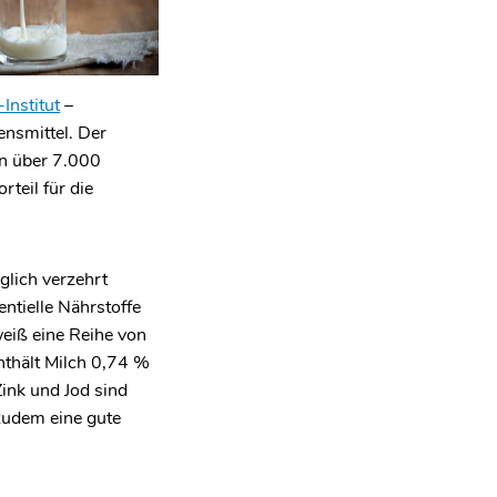
Institut
–
ensmittel. Der
on über 7.000
rteil für die
glich verzehrt
entielle Nährstoffe
weiß eine Reihe von
nthält Milch 0,74 %
Zink und Jod sind
zudem eine gute