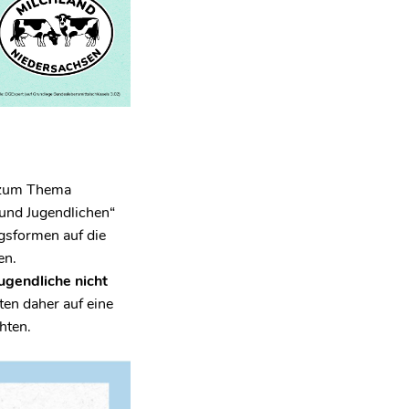
zum Thema
 und Jugendlichen“
gsformen auf die
en.
ugendliche nicht
lten daher auf eine
hten.