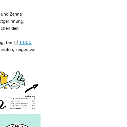
n und Zähne
lutgerinnung,
schen den
egt bei
1.000
önnten, zeigen wir