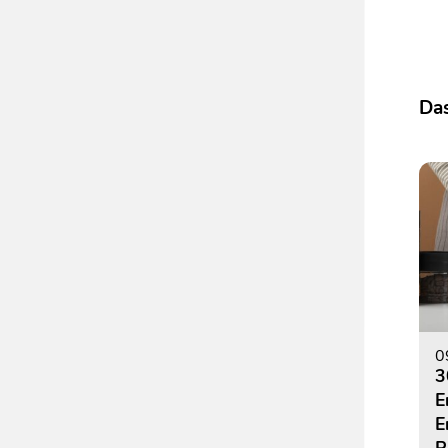
Das
0
3
E
E