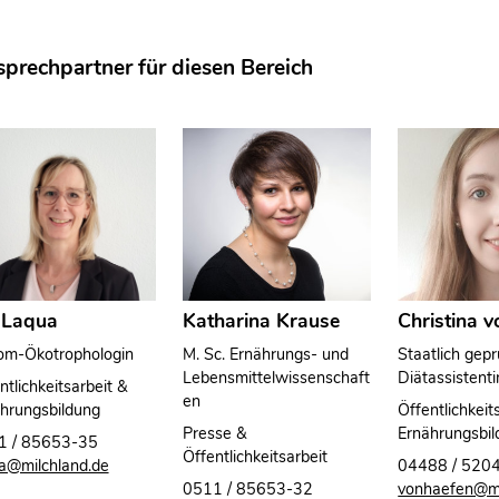
prechpartner für diesen Bereich
s Laqua
Katharina Krause
Christina 
om-Ökotrophologin
M. Sc. Ernährungs- und
Staatlich gepr
Lebensmittelwissenschaft
Diätassistent
ntlichkeitsarbeit &
en
hrungsbildung
Öffentlichkeit
Presse &
Ernährungsbi
1 / 85653-35
Öffentlichkeitsarbeit
a@milchland.de
04488 / 520
0511 / 85653-32
vonhaefen@mi