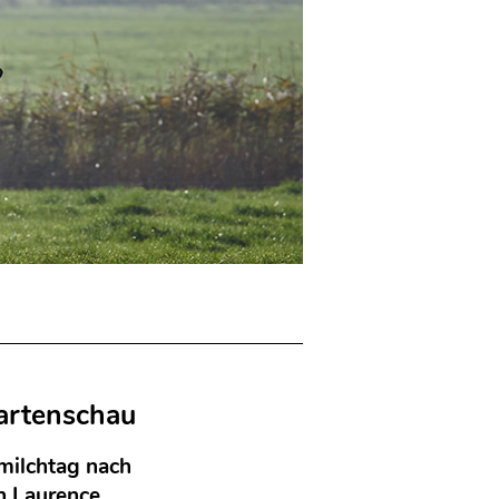
gartenschau
milchtag nach
n Laurence