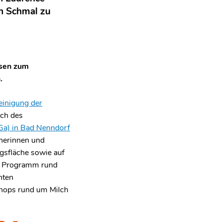
n Schmal zu
hsen zum
.
einigung der
ich des
Ga) in Bad Nenndorf
cherinnen und
gsfläche sowie auf
s Programm rund
nten
hops rund um Milch