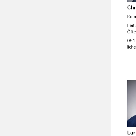
Chr
Komm
Leit
Öffe
051
lich
Lar