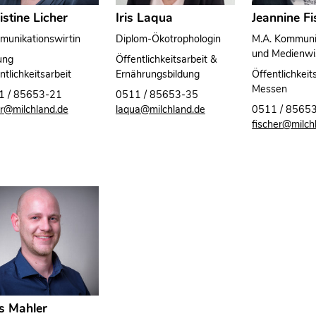
istine Licher
Iris Laqua
Jeannine Fi
unikationswirtin
Diplom-Ökotrophologin
M.A. Kommuni
und Medienwi
ung
Öffentlichkeitsarbeit &
ntlichkeitsarbeit
Ernährungsbildung
Öffentlichkeit
Messen
1 / 85653-21
0511 / 85653-35
er@milchland.de
laqua@milchland.de
0511 / 8565
fischer@milch
s Mahler