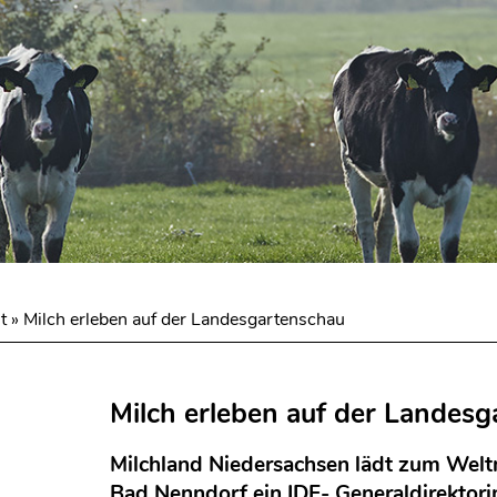
t
»
Milch erleben auf der Landesgartenschau
Milch erleben auf der Landes
Milchland Niedersachsen lädt zum Welt
Bad Nenndorf ein IDF- Generaldirektori