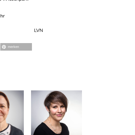
Uhr
LVN
merken