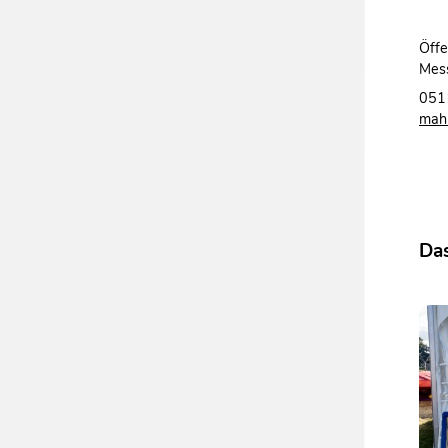
Öffe
Mes
051
mahl
Das