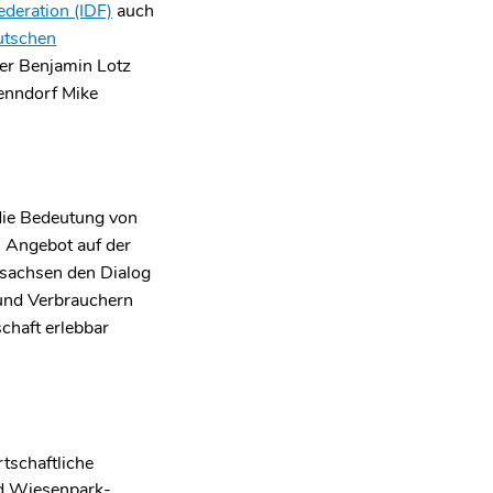
ederation (IDF)
auch
utschen
er Benjamin Lotz
enndorf Mike
die Bedeutung von
 Angebot auf der
sachsen den Dialog
und Verbrauchern
schaft erlebbar
tschaftliche
nd Wiesenpark-