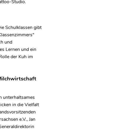
attoo-Studio.
e Schulklassen gibt
Klassenzimmers“
ch und
hes Lernen und ein
olle der Kuh im
ilchwirtschaft
n unterhaltsames
en in die Vielfalt
tandsvorsitzenden
sachsen e.V., Jan
eneraldirektorin