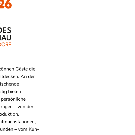
 können Gäste die
ntdecken. An der
rischende
tig bieten
 persönliche
Fragen – von der
oduktion.
itmachstationen,
erkunden – vom Kuh-