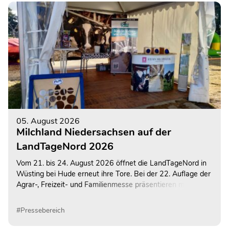
05. August 2026
Milchland Niedersachsen auf der
LandTageNord 2026
Vom 21. bis 24. August 2026 öffnet die LandTageNord in
Wüsting bei Hude erneut ihre Tore. Bei der 22. Auflage der
Agrar-, Freizeit- und Familienmesse präsentieren mehr als
600 Ausstellerinnen und Aussteller ihre Angebote auf dem
rund 130.000 Quadratmeter großen
#Pressebereich
Veranstaltungsgelände. Auch Milchland Niedersachsen ist
wieder mit einem abwechslungsreichen Informations- und