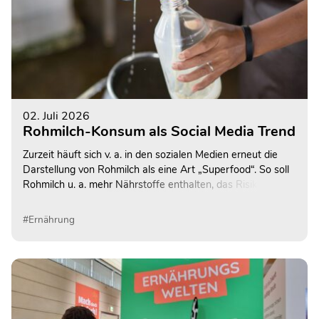
02. Juli 2026
Rohmilch-Konsum als Social Media Trend
Zurzeit häuft sich v. a. in den sozialen Medien erneut die
Darstellung von Rohmilch als eine Art „Superfood“. So soll
Rohmilch u. a. mehr Nährstoffe enthalten, das Risiko für
Allergien und Asthma senken sowie probiotische
Bakterienstämme enthalten. Allerdings können neben
#Ernährung
gesundheitsfördernden gleichermaßen auch
krankmachende Bakterien enthalten sein. Daher rät das
Bundesinstitut für Risikobewertung (BfR) von dem Verzehr
von Rohmilch vor allem für vulnerable Bevölkerungsgruppen
weiterhin ab.