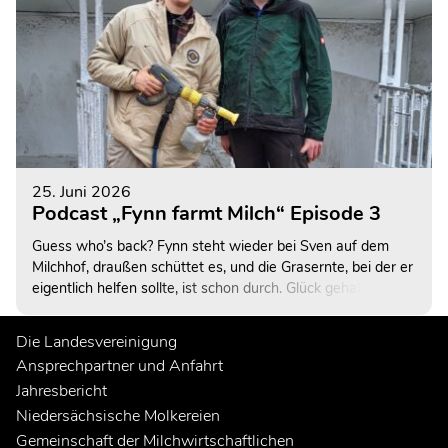
25. Juni 2026
Podcast „Fynn farmt Milch“ Episode 3
Guess who’s back? Fynn steht wieder bei Sven auf dem
Milchhof, draußen schüttet es, und die Grasernte, bei der er
eigentlich helfen sollte, ist schon durch. Glück gehabt. Oder
auch nicht. Denn ziemlich schnell fällt ein Wort, auf das er
eher wenig Lust hat: „Ausmisten“…
Die Landesvereinigung
Ansprechpartner und Anfahrt
Jahresbericht
Niedersächsische Molkereien
Gemeinschaft der Milchwirtschaftlichen