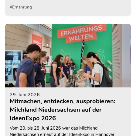
Bakterienstämme enthalten. Allerdings können neben
#Ernährung
gesundheitsfördernden gleichermaßen auch
krankmachende Bakterien enthalten sein. Daher rät das
Bundesinstitut für Risikobewertung (BfR) von dem Verzehr
von Rohmilch vor allem für vulnerable Bevölkerungsgruppen
weiterhin ab.
29. Juni 2026
Mitmachen, entdecken, ausprobieren:
Milchland Niedersachsen auf der
IdeenExpo 2026
Vom 20. bis 28. Juni 2026 war das Milchland
Niedersachsen erneut auf der IdeenExpo in Hannover