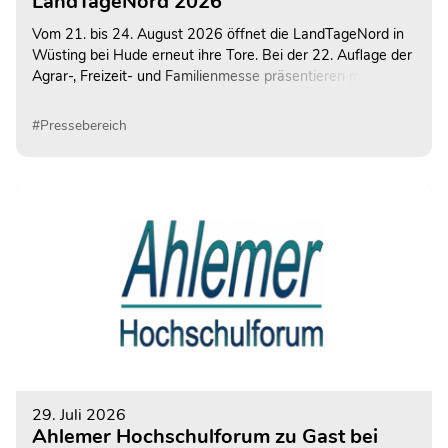
LandTageNord 2026
Vom 21. bis 24. August 2026 öffnet die LandTageNord in
Wüsting bei Hude erneut ihre Tore. Bei der 22. Auflage der
Agrar-, Freizeit- und Familienmesse präsentieren mehr als
600 Ausstellerinnen und Aussteller ihre Angebote auf dem
rund 130.000 Quadratmeter großen
#Pressebereich
Veranstaltungsgelände. Auch Milchland Niedersachsen ist
wieder mit einem abwechslungsreichen Informations- und
Mitmachangebot vertreten.
29. Juli 2026
Ahlemer Hochschulforum zu Gast bei