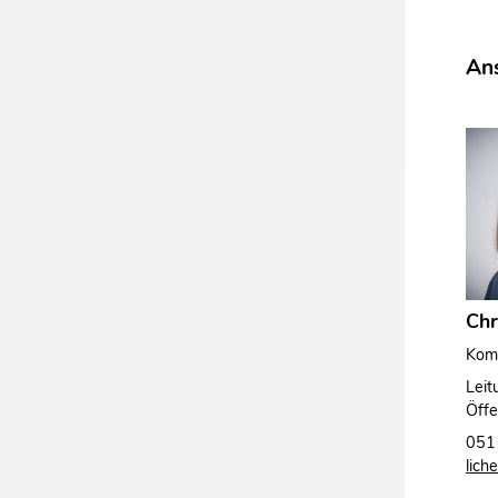
Ans
Chr
Komm
Leit
Öffe
051
lich