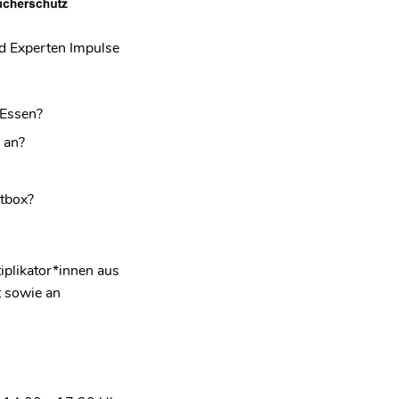
d Experten Impulse
 Essen?
 an?
otbox?
tiplikator*innen aus
t sowie an
!