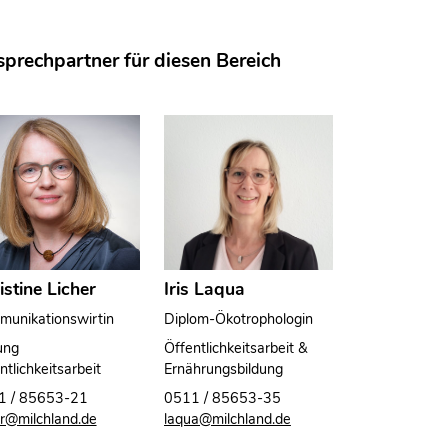
prechpartner für diesen Bereich
istine Licher
Iris Laqua
unikationswirtin
Diplom-Ökotrophologin
ung
Öffentlichkeitsarbeit &
ntlichkeitsarbeit
Ernährungsbildung
1 / 85653-21
0511 / 85653-35
er@milchland.de
laqua@milchland.de