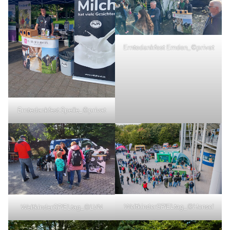
Erntedankfest Emden_©privat
Erntedankfest Spelle_©privat
WeltkinderSPIELtag_©Hensel
WeltkinderSPIELtag_©LVN