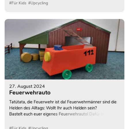
Seid ihr bereit, eure eigenen Trecker-Abenteuer zu
#Für Kids
#Upcycling
gestalten? Dann lasst uns gemeinsam starten!
27. August 2024
Feuerwehrauto
Tatütata, die Feuerwehr ist da! Feuerwehrmänner sind die
Helden des Alltags: Wollt Ihr auch Helden sein?
Bastelt euch euer eigenes Feuerwehrauto! Dafür braucht
ihr nur einen Milchkarton und schon kann es losgehen!
#Für Kids
#Upcycling