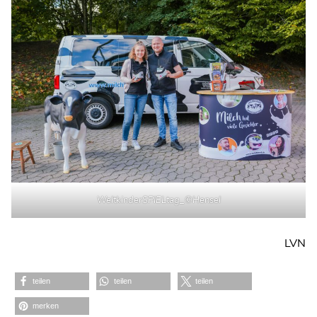
WeltkinderSPIELtag_©Hensel
LVN
teilen
teilen
teilen
merken