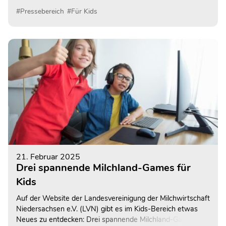
Spalier stehen und kräftig die Hannover 96-Fahnen
#Pressebereich
#Für Kids
schwenken.
21. Februar 2025
Drei spannende Milchland-Games für
Kids
Auf der Website der Landesvereinigung der Milchwirtschaft
Niedersachsen e.V. (LVN) gibt es im Kids-Bereich etwas
Neues zu entdecken: Drei spannende Milchland-Games