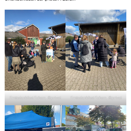
Erntedankfest Echem_©privat
Erntedankfest Echem_©privat