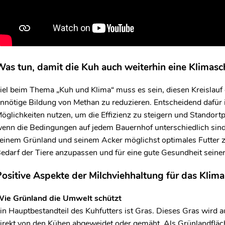
as tun, damit die Kuh auch weiterhin eine Klimasch
iel beim Thema „Kuh und Klima“ muss es sein, diesen Kreislauf e
nnötige Bildung von Methan zu reduzieren. Entscheidend dafür is
öglichkeiten nutzen, um die Effizienz zu steigern und Standort
enn die Bedingungen auf jedem Bauernhof unterschiedlich sind,
einem Grünland und seinem Acker möglichst optimales Futter zu
edarf der Tiere anzupassen und für eine gute Gesundheit seine
ositive Aspekte der Milchviehhaltung für das Klima
ie Grünland die Umwelt schützt
in Hauptbestandteil des Kuhfutters ist Gras. Dieses Gras wird
irekt von den Kühen abgeweidet oder gemäht. Als Grünlandflä