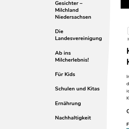
Gesichter –
Milchland
Niedersachsen
Die
Landesvereinigung
Ab ins
Milcherlebnis!
Für Kids
I
d
Schulen und Kitas
i
K
Ernährung
G
Nachhaltigkeit
F