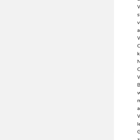
W
s
v
a
W
k
N
W
B
w
m
a
W
l
G
z