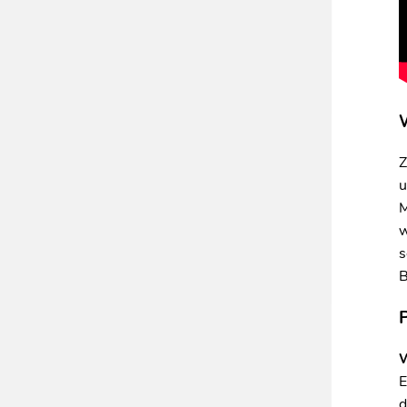
W
Z
u
M
w
s
B
P
W
E
d