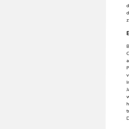
d
d
z
B
B
a
P
v
I
J
w
h
t
D