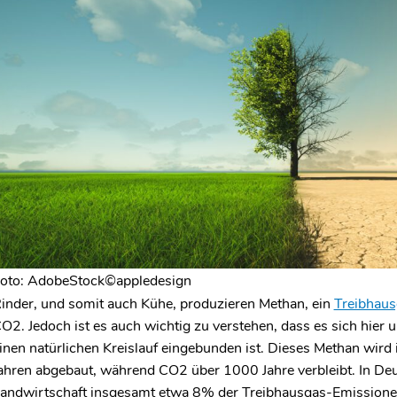
Milchbauernhof
oto: AdobeStock©appledesign
inder, und somit auch Kühe, produzieren Methan, ein
Treibhaus
CO
2
. Jedoch ist es auch wichtig zu verstehen, dass es sich hier
inen natürlichen Kreislauf eingebunden ist. Dieses Methan wir
ahren abgebaut, während CO
2
über 1000 Jahre verbleibt. In De
andwirtschaft insgesamt etwa 8% der Treibhausgas-Emissionen