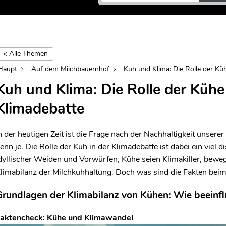
< Alle Themen
Kategorien
Haupt
Auf dem Milchbauernhof
Kuh und Klima: Die Rolle der Kü
8
Lebensmittelkennzeichnung
Kuh und Klima: Die Rolle der Kühe 
Milch
Klimadebatte
8
und
Gesundheit
15
Milchprodukte
n der heutigen Zeit ist die Frage nach der Nachhaltigkeit unsere
enn je. Die Rolle der Kuh in der Klimadebatte ist dabei ein viel
8
Nährstoffe
dyllischer Weiden und Vorwürfen, Kühe seien Klimakiller, beweg
Verarbeitungsverfahren
limabilanz der Milchkuhhaltung. Doch was sind die Fakten bei
4
für
Milchprodukte
rundlagen der Klimabilanz von Kühen: Wie beeinf
Auf
aktencheck: Kühe und Klimawandel
4
dem