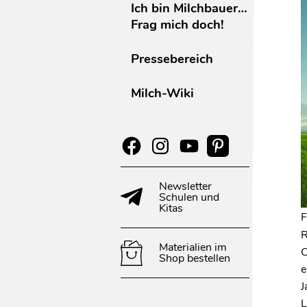
Ich bin Milchbauer…
Frag mich doch!
Pressebereich
Milch-Wiki
Newsletter
Schulen und
Kitas
F
R
Materialien im
Shop bestellen
e
J
L