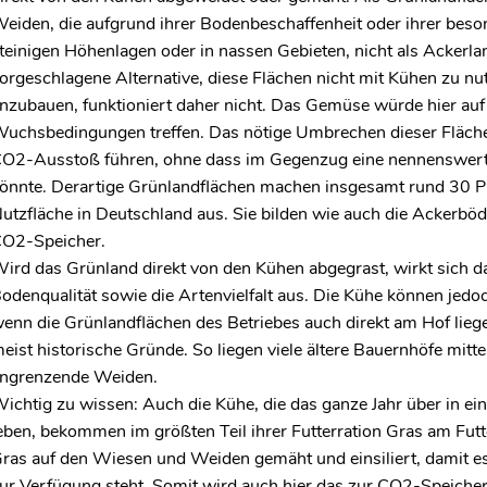
eiden, die aufgrund ihrer Bodenbeschaffenheit oder ihrer beson
teinigen Höhenlagen oder in nassen Gebieten, nicht als Ackerlan
orgeschlagene Alternative, diese Flächen nicht mit Kühen zu n
nzubauen, funktioniert daher nicht. Das Gemüse würde hier auf
uchsbedingungen treffen. Das nötige Umbrechen dieser Fläc
CO
2
-Ausstoß führen, ohne dass im Gegenzug eine nennenswert
önnte. Derartige Grünlandflächen machen insgesamt rund 30 Pr
utzfläche in Deutschland aus. Sie bilden wie auch die Ackerböd
CO
2
-Speicher.
ird das Grünland direkt von den Kühen abgegrast, wirkt sich da
odenqualität sowie die Artenvielfalt aus. Die Kühe können jedoc
enn die Grünlandflächen des Betriebes auch direkt am Hof liege
eist historische Gründe. So liegen viele ältere Bauernhöfe mitt
ngrenzende Weiden.
ichtig zu wissen: Auch die Kühe, die das ganze Jahr über in e
eben, bekommen im größten Teil ihrer Futterration Gras am Futt
ras auf den Wiesen und Weiden gemäht und einsiliert, damit es 
ur Verfügung steht. Somit wird auch hier das zur CO
2
-Speicher