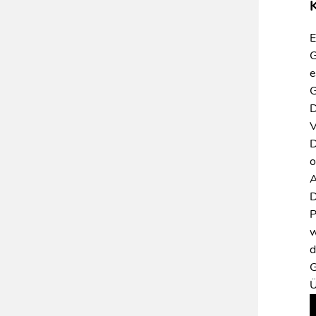
K
E
G
e
G
D
V
D
o
A
D
P
w
d
G
Ü