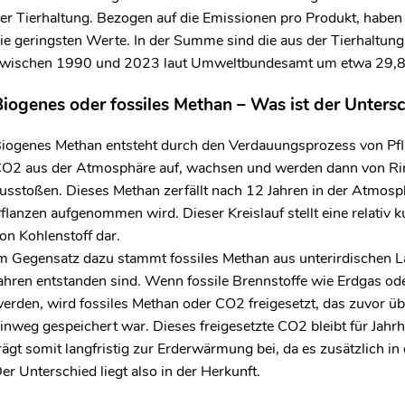
er Tierhaltung. Bezogen auf die Emissionen pro Produkt, haben 
ie geringsten Werte. In der Summe sind die aus der Tierhaltun
wischen 1990 und 2023 laut Umweltbundesamt um etwa 29,8 
iogenes oder fossiles Methan – Was ist der Unters
iogenes Methan entsteht durch den Verdauungsprozess von Pfl
CO
2
aus der Atmosphäre auf, wachsen und werden dann von Rin
usstoßen. Dieses Methan zerfällt nach 12 Jahren in der Atmos
flanzen aufgenommen wird. Dieser Kreislauf stellt eine relativ 
on Kohlenstoff dar.
m Gegensatz dazu stammt fossiles Methan aus unterirdischen Lag
ahren entstanden sind. Wenn fossile Brennstoffe wie Erdgas od
erden, wird fossiles Methan oder CO
2
freigesetzt, das zuvor ü
inweg gespeichert war. Dieses freigesetzte CO
2
bleibt für Jah
rägt somit langfristig zur Erderwärmung bei, da es zusätzlich i
er Unterschied liegt also in der Herkunft.