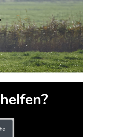
helfen?
he