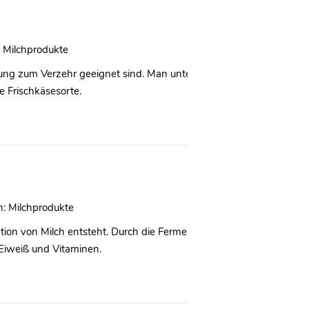
Milchprodukte
ifung zum Verzehr geeignet sind. Man unterscheidet Frischkäseprod
e Frischkäsesorte.
n:
Milchprodukte
ation von Milch entsteht. Durch die Fermentation entstandenen Ba
Eiweiß und Vitaminen.