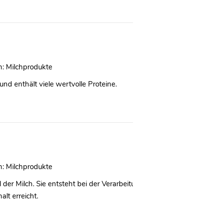
n:
Milchprodukte
und enthält viele wertvolle Proteine.
n:
Milchprodukte
l der Milch. Sie entsteht bei der Verarbeitung von Rohmilch, indem M
lt erreicht.