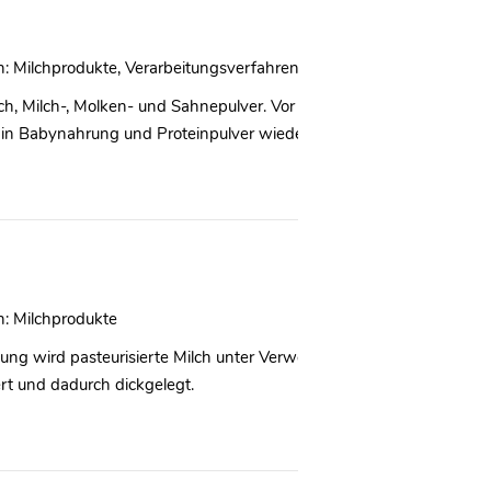
n:
Milchprodukte
,
Verarbeitungsverfahren für Milchprodukte
 Milch-, Molken- und Sahnepulver. Vor allem die entstandenen Pul
 in Babynahrung und Proteinpulver wieder.
n:
Milchprodukte
llung wird pasteurisierte Milch unter Verwendung von bestimmten M
rt und dadurch dickgelegt.