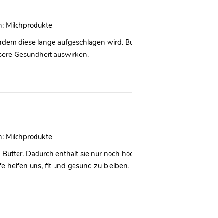
n:
Milchprodukte
ndem diese lange aufgeschlagen wird. Butter enthält viele wichtige 
nsere Gesundheit auswirken.
n:
Milchprodukte
Butter. Dadurch enthält sie nur noch höchsten 1 % Fett. Zudem lief
fe helfen uns, fit und gesund zu bleiben.