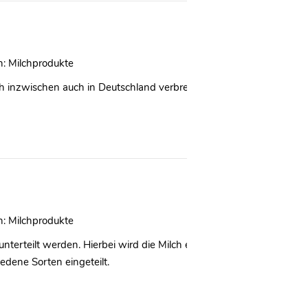
n:
Milchprodukte
h inzwischen auch in Deutschland verbreitet. Besonders Käsesorte
n:
Milchprodukte
unterteilt werden. Hierbei wird die Milch entweder anhand ihrer Er
dene Sorten eingeteilt.