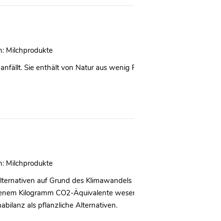
n:
Milchprodukte
nfällt. Sie enthält von Natur aus wenig Fett und wird daher oft wei
n:
Milchprodukte
chalternativen auf Grund des Klimawandels auf dem Vorritt. Wenn m
oßenem Kilogramm CO2-Äquivalente wesentlich mehr Nährstoffe als p
bilanz als pflanzliche Alternativen.