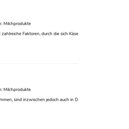
n:
Milchprodukte
 zahlreiche Faktoren, durch die sich Käse unterscheiden kann. Der e
n:
Milchprodukte
ammen, sind inzwischen jedoch auch in Deutschland verbreitet. Auf