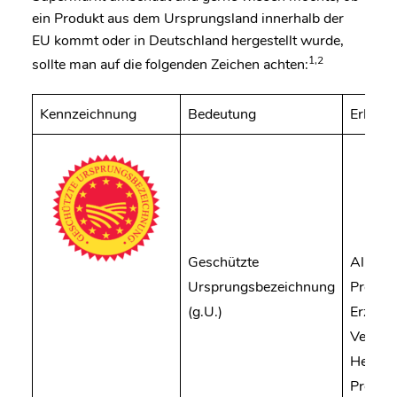
ein Produkt aus dem Ursprungsland innerhalb der
EU kommt oder in Deutschland hergestellt wurde,
1,2
sollte man auf die folgenden Zeichen achten:
Kennzeichnung
Bedeutung
Erkläru
Geschützte
Alle dre
Ursprungsbezeichnung
Produk
(g.U.)
Erzeug
Verarb
Herstel
Produk