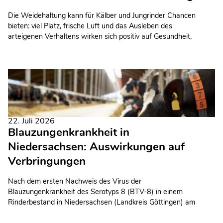
Die Weidehaltung kann für Kälber und Jungrinder Chancen
bieten: viel Platz, frische Luft und das Ausleben des
arteigenen Verhaltens wirken sich positiv auf Gesundheit,
Wachstum, Leistung und Tierwohl aus. Allerdings erfordert
eine erfolgreiche Weidehaltung ein sorgfältiges Management,
insbesondere im Umgang mit Witterungseinflüssen, Parasiten
und Fütterungsfragen.
22. Juli 2026
Blauzungenkrankheit in
Niedersachsen: Auswirkungen auf
Verbringungen
Nach dem ersten Nachweis des Virus der
Blauzungenkrankheit des Serotyps 8 (BTV-8) in einem
Rinderbestand in Niedersachsen (Landkreis Göttingen) am
17. Juli 2026 erstreckt sich die im Juni 2026 aufgrund der
Feststellung im Landkreis Fulda eingerichtete