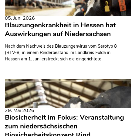
05. Juni 2026
Blauzungenkrankheit in Hessen hat
Auswirkungen auf Niedersachsen
Nach dem Nachweis des Blauzungenvirus vom Serotyp 8
(BTV-8) in einem Rinderbestand im Landkreis Fulda in
Hessen am 1. Juni erstreckt sich die eingerichtete
Restriktionszone nun bis nach Niedersachsen. Das teilt das
Niedersächsische Ministerium für Ernährung, Landwirtschaft
und Verbraucherschutz (ML) mit.
29. Mai 2026
Biosicherheit im Fokus: Veranstaltung
zum niedersächsischen
Biosicherheitskonzept Rind