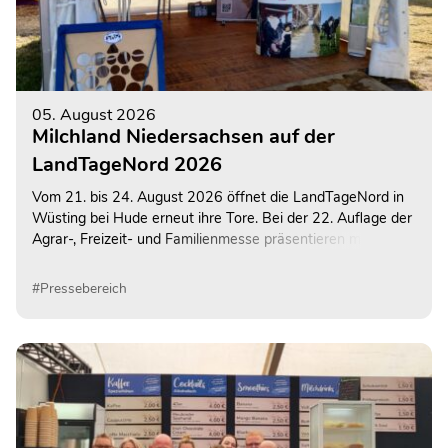
05. August 2026
Milchland Niedersachsen auf der
LandTageNord 2026
Vom 21. bis 24. August 2026 öffnet die LandTageNord in
Wüsting bei Hude erneut ihre Tore. Bei der 22. Auflage der
Agrar-, Freizeit- und Familienmesse präsentieren mehr als
600 Ausstellerinnen und Aussteller ihre Angebote auf dem
rund 130.000 Quadratmeter großen
#Pressebereich
Veranstaltungsgelände. Auch Milchland Niedersachsen ist
wieder mit einem abwechslungsreichen Informations- und
Mitmachangebot vertreten.