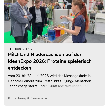
10. Juni 2026
Milchland Niedersachsen auf der
IdeenExpo 2026: Proteine spielerisch
entdecken
Vom 20. bis 28. Juni 2026 wird das Messegelände in
Hannover erneut zum Treffpunkt für junge Menschen,
Technikbegeisterte und Zukunftsgestalterinnen und -
gestalter: Die IdeenExpo 2026 öffnet ihre Tore – und das
Milchland Niedersachsen ist wieder mit einem
#Forschung
#Pressebereich
abwechslungsreichen Gemeinschaftsstand vertreten.