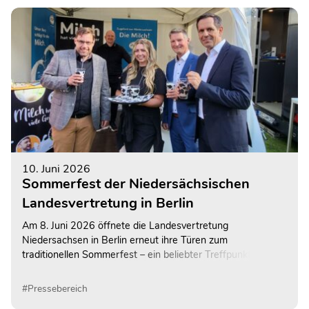
10. Juni 2026
Sommerfest der Niedersächsischen
Landesvertretung in Berlin
Am 8. Juni 2026 öffnete die Landesvertretung
Niedersachsen in Berlin erneut ihre Türen zum
traditionellen Sommerfest – ein beliebter Treffpunkt für
Vertreterinnen und Vertreter aus Politik, Wirtschaft,
Gesellschaft und Medien.
#Pressebereich