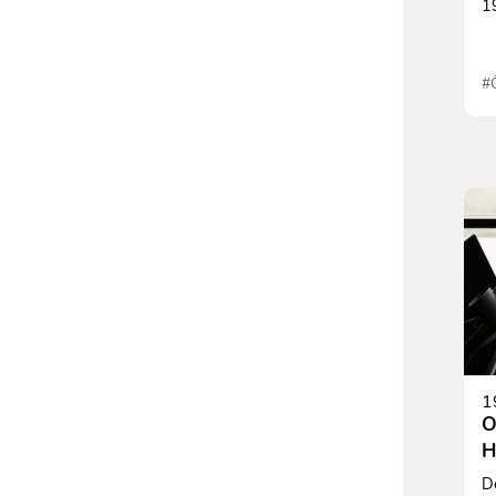
1
#Ö
#
1
O
H
D