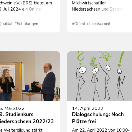
chwein e.V. (BRS) bietet am
Milchwirtschaftler
. Juli 2024 ein Online-
Niedersachsen und Sachsen-
eminar zum
Anhalt Bildungswerk GmbH
inweisgeberschutzgesetz –
veranstaltet am 10. und 11.
ualität
#Schulungen
#Öffentlichkeitsarbeit
eldesysteme für Mitarbeiter
September 2024 das 28.
iergesundheit
#Schulungen
.
Ahlemer Käse-Seminar in
Göttingen.
6. Mai 2022
14. April 2022
9. Studienkurs
Dialogschulung: Noch
iedersachsen 2022/23
Plätze frei
e Weiterbildung stärkt
Am 22. April 2022 von 10:00-