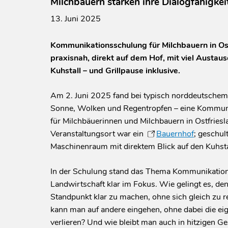
Milchbauern stärken ihre Dialogfähigkei
13. Juni 2025
Kommunikationsschulung für Milchbauern in Ost
praxisnah, direkt auf dem Hof, mit viel Austaus
Kuhstall – und Grillpause inklusive.
Am 2. Juni 2025 fand bei typisch norddeutsche
Sonne, Wolken und Regentropfen – eine Kommun
für Milchbäuerinnen und Milchbauern in Ostfriesla
Veranstaltungsort war ein
Bauernhof
; geschul
Maschinenraum mit direktem Blick auf den Kuhsta
In der Schulung stand das Thema Kommunikation
Landwirtschaft klar im Fokus. Wie gelingt es, de
Standpunkt klar zu machen, ohne sich gleich zu r
kann man auf andere eingehen, ohne dabei die ei
verlieren? Und wie bleibt man auch in hitzigen G