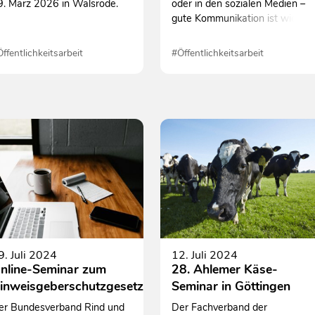
9. März 2026 in Walsrode.
oder in den sozialen Medien –
gute Kommunikation ist wichtig
im Gespräch mit „Nicht-
Fachleuten“. Bei der beliebten
ffentlichkeitsarbeit
#Öffentlichkeitsarbeit
Schulung „DIALOG über Milch
Schulungen
#Schulungen
– wie sag ich´s dem
Verbraucher“ lernen die
Teilnehmerinnen und
Teilnehmer Anregungen für
eine souveräne
Gesprächsführung.
9. Juli 2024
12. Juli 2024
nline-Seminar zum
28. Ahlemer Käse-
inweisgeberschutzgesetz
Seminar in Göttingen
er Bundesverband Rind und
Der Fachverband der