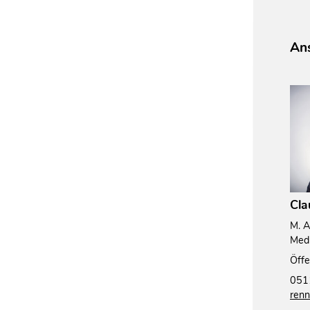
Ans
Cla
M. A
Med
Öffe
051
renn