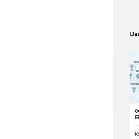
Das
0
E
–
K