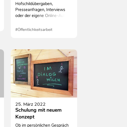
Hofschildübergaben,
Presseanfragen, Interviews
oder der eigene Online-Auftritt
auf Social Media:
Öffentlichkeitsarbeit ist
#Öffentlichkeitsarbeit
vielfältig und wird auch für
#Schulungen
Landwirtinnen und Landwirte
immer bedeutender.
25. März 2022
Schulung mit neuem
Konzept
Ob im persönlichen Gespräch