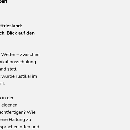
ten
friesland:
ch, Blick auf den
m Wetter – zwischen
ikationsschulung
nd statt.
t wurde rustikal im
ll.
 in der
n eigenen
echtfertigen? Wie
gene Haltung zu
esprächen offen und