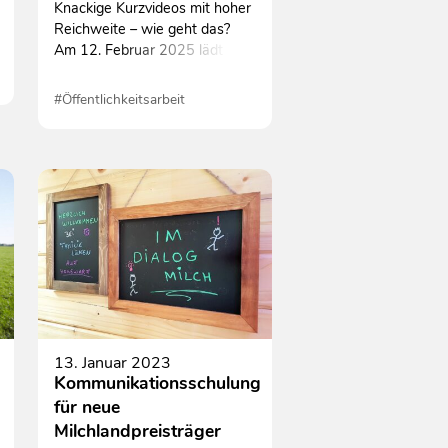
Knackige Kurzvideos mit hoher
Reichweite – wie geht das?
Am 12. Februar 2025 lädt das
Grünlandzentrum
Niedersachsen/Bremen e.V. zu
#Öffentlichkeitsarbeit
einem kostenfreien, digitalen
#Schulungen
Video-Workshop für
Landwirtinnen und Landwirte
ein.
13. Januar 2023
Kommunikationsschulung
für neue
Milchlandpreisträger