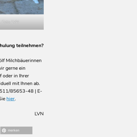
. Foto: LVN
chulung teilnehmen?
ölf Milchbäuerinnen
ir gerne ein
 oder in Ihrer
uell mit Ihnen ab.
 0511/85653-48 | E-
 Sie
hier
.
LVN
merken