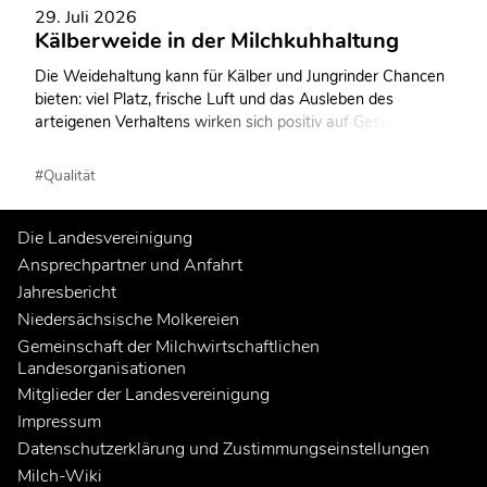
29. Juli 2026
Kälberweide in der Milchkuhhaltung
Die Weidehaltung kann für Kälber und Jungrinder Chancen
bieten: viel Platz, frische Luft und das Ausleben des
arteigenen Verhaltens wirken sich positiv auf Gesundheit,
Wachstum, Leistung und Tierwohl aus. Allerdings erfordert
eine erfolgreiche Weidehaltung ein sorgfältiges
#Qualität
Management, insbesondere im Umgang mit
Witterungseinflüssen, Parasiten und Fütterungsfragen.
Die Landesvereinigung
Ansprechpartner und Anfahrt
Jahresbericht
Niedersächsische Molkereien
Gemeinschaft der Milchwirtschaftlichen
Landesorganisationen
Mitglieder der Landesvereinigung
Impressum
Datenschutzerklärung und Zustimmungseinstellungen
Milch-Wiki