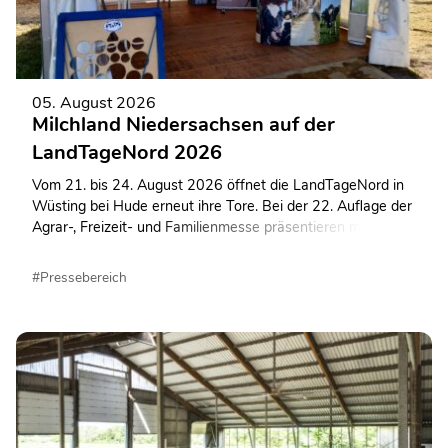
05. August 2026
Milchland Niedersachsen auf der
LandTageNord 2026
Vom 21. bis 24. August 2026 öffnet die LandTageNord in
Wüsting bei Hude erneut ihre Tore. Bei der 22. Auflage der
Agrar-, Freizeit- und Familienmesse präsentieren mehr als
600 Ausstellerinnen und Aussteller ihre Angebote auf dem
rund 130.000 Quadratmeter großen
#Pressebereich
Veranstaltungsgelände. Auch Milchland Niedersachsen ist
wieder mit einem abwechslungsreichen Informations- und
Mitmachangebot vertreten.