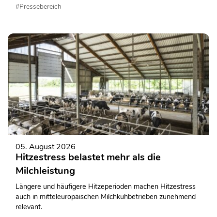
rund 130.000 Quadratmeter großen
#Pressebereich
Veranstaltungsgelände. Auch Milchland Niedersachsen ist
wieder mit einem abwechslungsreichen Informations- und
Mitmachangebot vertreten.
05. August 2026
Hitzestress belastet mehr als die
Milchleistung
Längere und häufigere Hitzeperioden machen Hitzestress
auch in mitteleuropäischen Milchkuhbetrieben zunehmend
relevant.