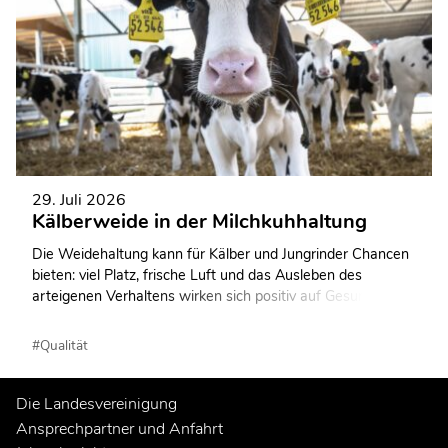
29. Juli 2026
Kälberweide in der Milchkuhhaltung
Die Weidehaltung kann für Kälber und Jungrinder Chancen
bieten: viel Platz, frische Luft und das Ausleben des
arteigenen Verhaltens wirken sich positiv auf Gesundheit,
Wachstum, Leistung und Tierwohl aus. Allerdings erfordert
eine erfolgreiche Weidehaltung ein sorgfältiges
#Qualität
Management, insbesondere im Umgang mit
Witterungseinflüssen, Parasiten und Fütterungsfragen.
Die Landesvereinigung
Ansprechpartner und Anfahrt