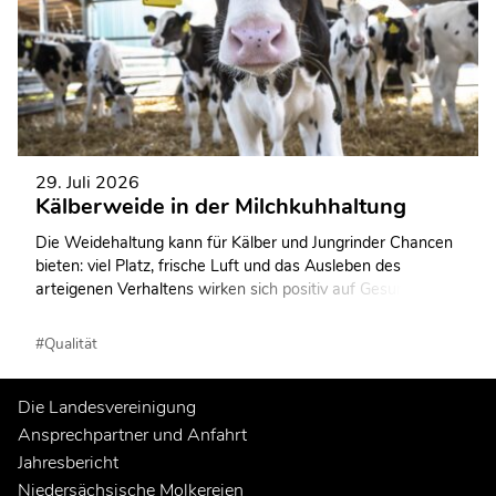
29. Juli 2026
Kälberweide in der Milchkuhhaltung
Die Weidehaltung kann für Kälber und Jungrinder Chancen
bieten: viel Platz, frische Luft und das Ausleben des
arteigenen Verhaltens wirken sich positiv auf Gesundheit,
Wachstum, Leistung und Tierwohl aus. Allerdings erfordert
eine erfolgreiche Weidehaltung ein sorgfältiges
#Qualität
Management, insbesondere im Umgang mit
Witterungseinflüssen, Parasiten und Fütterungsfragen.
Die Landesvereinigung
Ansprechpartner und Anfahrt
Jahresbericht
Niedersächsische Molkereien