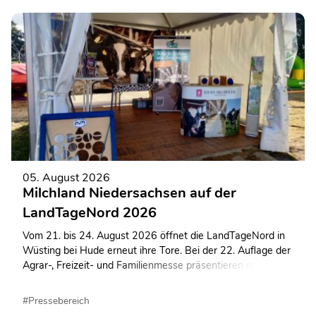
05. August 2026
Milchland Niedersachsen auf der
LandTageNord 2026
Vom 21. bis 24. August 2026 öffnet die LandTageNord in
Wüsting bei Hude erneut ihre Tore. Bei der 22. Auflage der
Agrar-, Freizeit- und Familienmesse präsentieren mehr als
600 Ausstellerinnen und Aussteller ihre Angebote auf dem
rund 130.000 Quadratmeter großen
#Pressebereich
Veranstaltungsgelände. Auch Milchland Niedersachsen ist