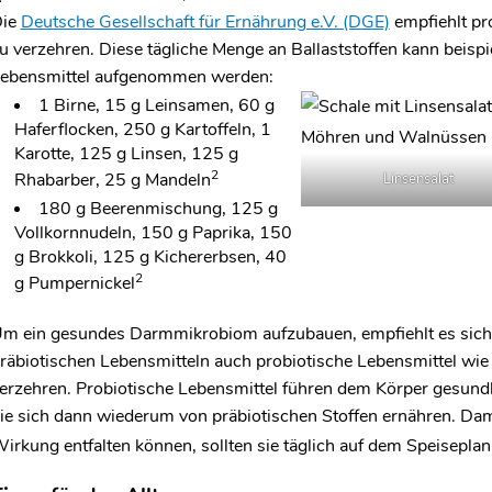
ie
Deutsche Gesellschaft für Ernährung e.V. (DGE)
empfiehlt pr
u verzehren. Diese tägliche Menge an Ballaststoffen kann beisp
ebensmittel aufgenommen werden:
1 Birne, 15 g Leinsamen, 60 g
Haferflocken, 250 g Kartoffeln, 1
Karotte, 125 g Linsen, 125 g
2
Rhabarber, 25 g Mandeln
Linsensalat
180 g Beerenmischung, 125 g
Vollkornnudeln, 150 g Paprika, 150
g Brokkoli, 125 g Kichererbsen, 40
2
g Pumpernickel
m ein gesundes Darmmikrobiom aufzubauen, empfiehlt es sich, z
räbiotischen Lebensmitteln auch probiotische Lebensmittel wie
erzehren. Probiotische Lebensmittel führen dem Körper gesundh
ie sich dann wiederum von präbiotischen Stoffen ernähren. Dami
irkung entfalten können, sollten sie täglich auf dem Speiseplan