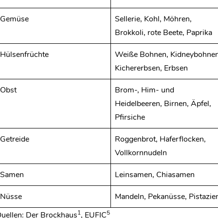
Gemüse
Sellerie, Kohl, Möhren,
Brokkoli, rote Beete, Paprika
Hülsenfrüchte
Weiße Bohnen, Kidneybohnen
Kichererbsen, Erbsen
Obst
Brom-, Him- und
Heidelbeeren, Birnen, Äpfel,
Pfirsiche
Getreide
Roggenbrot, Haferflocken,
Vollkornnudeln
Samen
Leinsamen, Chiasamen
Nüsse
Mandeln, Pekanüsse, Pistazie
1
5
uellen: Der Brockhaus
, EUFIC