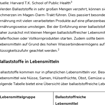
3
uelle: Harvard T.K. School of Public Health
erden Ballaststoffe in sehr großen Mengen verzehrt, können si
chmerzen im Magen-Darm-Trakt führen. Dies passiert besonders
rnährung mit vielen verarbeiteten Produkte auf eine pflanzenbasi
rnährungsweise umsteigen. Bei der Einführung einer ballaststo
aher zunächst mit kleinen Mengen ballaststoffreicher Lebensmitt
aferflocken oder Vollkornprodukten starten. Zudem sollte beim 
ebensmitteln auf Grund des hohen Wasserbindevermögens auf 
2
lüssigkeitszufuhr geachtet werden.
allaststoffe in Lebensmitteln
allaststoffe kommen nur in pflanzlichen Lebensmitteln vor. Beso
ebensmittel wie Nüsse, Samen, Hülsenfrüchte, Obst, Gemüse un
olgende Tabelle bietet eine Übersicht über ballaststoffreiche Leb
Lebensmittelgruppe
Ballaststoffreiche
Lebensmittel