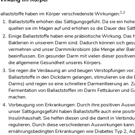
Milchbauernhof
1,2
allaststoffe haben im Körper verschiedenste Wirkungen:
Ballaststoffe erhöhen das Sättigungsgefühl. Da sie ein h
quellen sie im Magen auf und erhöhen so die Dauer des Sät
Einige Ballaststoffe haben eine präbiotische Wirkung. Das h
Bakterien in unserem Darm sind. Dadurch können sich gesu
vermehren und unser Darmmikrobiom (die Menge aller Bakt
beeinflussen. Ein gesunder Darm mit vielen dieser positiven
die allgemeine Gesundheit unseres Körpers.
Sie regen die Verdauung an und beugen Verstopfungen vor
Ballaststoffe in den Dickdarm gelangen, stimulieren sie d
Darms) und regen so eine schnellere Darmentleerung an. Z
Fermentation von Ballaststoffen im Darm Fettsäuren und G
machen.
Vorbeugung von Erkrankungen: Durch ihre positiven Ausw
unser Sättigungsgefühl haben Ballaststoffe auch eine posi
Insulinhaushalt. Sie helfen diesen und die damit in Verbi
regulieren. Durch diese verschiedenen Auswirkungen kann 
ernährungsbedingten Erkrankungen wie Diabetes Typ 2, Ad