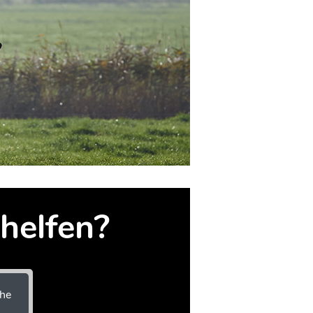
helfen?
he