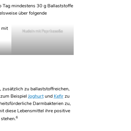
o Tag mindestens 30 g Ballaststoffe
ielsweise über folgende
Nudeln mit Paprikasoße
usätzlich zu ballaststoffreichen,
 zum Beispiel
Joghurt
und
Kefir
zu
eitsförderliche Darmbakterien zu,
t diese Lebensmittel ihre positive
6
 stehen.