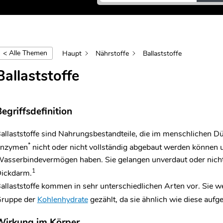
< Alle Themen
Haupt
Nährstoffe
Ballaststoffe
Kategorien
Ballaststoffe
8
Lebensmittelkennzeichnung
Milch
8
und
egriffsdefinition
Gesundheit
15
Milchprodukte
allaststoffe sind Nahrungsbestandteile, die im menschlichen 
*
nzymen
nicht oder nicht vollständig abgebaut werden können 
8
Nährstoffe
asserbindevermögen haben. Sie gelangen unverdaut oder nicht 
Verarbeitungsverfahren
1
ickdarm.
4
für
allaststoffe kommen in sehr unterschiedlichen Arten vor. Sie 
Milchprodukte
ruppe der
Kohlenhydrate
gezählt, da sie ähnlich wie diese aufge
Auf
4
dem
Wirkung im Körper