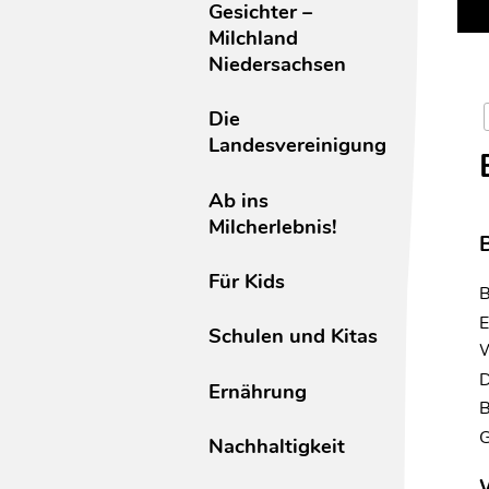
Gesichter –
Milchland
Niedersachsen
Die
Landesvereinigung
Ab ins
Milcherlebnis!
B
Für Kids
B
E
Schulen und Kitas
W
D
Ernährung
B
G
Nachhaltigkeit