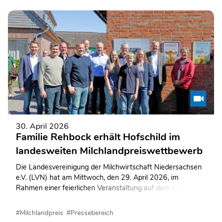
30. April 2026
Familie Rehbock erhält Hofschild im
landesweiten Milchlandpreiswettbewerb
Die Landesvereinigung der Milchwirtschaft Niedersachsen
e.V. (LVN) hat am Mittwoch, den 29. April 2026, im
Rahmen einer feierlichen Veranstaltung auf dem Hof der
Familie Rehbock ein repräsentatives Hofschild übergeben
und aufgehängt.
#Milchlandpreis
#Pressebereich