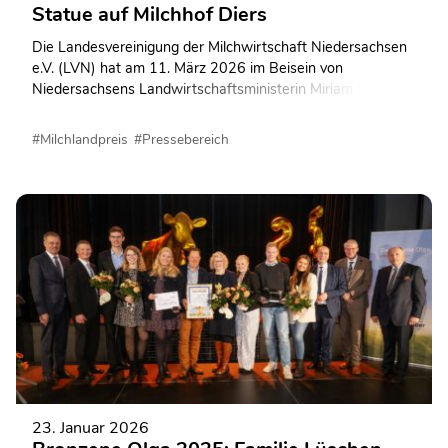
Statue auf Milchhof Diers
Die Landesvereinigung der Milchwirtschaft Niedersachsen
e.V. (LVN) hat am 11. März 2026 im Beisein von
Niedersachsens Landwirtschaftsministerin Miriam Staudte
und zahlreichen Ehrengästen auf dem Hof der Familie Diers
in Oldenburg eine lebensgroße goldene Kuh-Statue mit
#Milchlandpreis
#Pressebereich
dem Namen „Olga“ aufgestellt.
23. Januar 2026