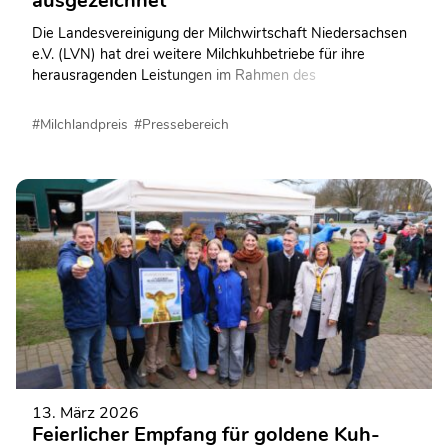
ausgezeichnet
Die Landesvereinigung der Milchwirtschaft Niedersachsen
e.V. (LVN) hat drei weitere Milchkuhbetriebe für ihre
herausragenden Leistungen im Rahmen des
Milchlandpreises 2025 gewürdigt. Mit der Übergabe und
Anbringung der Hofschilder wurden die Betriebe nun auch
#Milchlandpreis
#Pressebereich
sichtbar als „Beste Milcherzeuger Niedersachsens“
ausgezeichnet.
13. März 2026
Feierlicher Empfang für goldene Kuh-