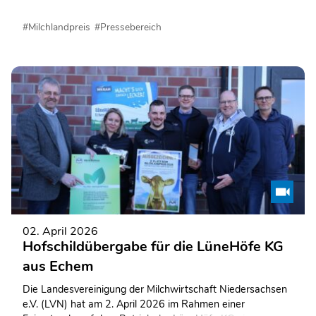
Familie Dehning ein repräsentatives Hofschild übergeben
und aufgehängt.
#Milchlandpreis
#Pressebereich
02. April 2026
Hofschildübergabe für die LüneHöfe KG
aus Echem
Die Landesvereinigung der Milchwirtschaft Niedersachsen
e.V. (LVN) hat am 2. April 2026 im Rahmen einer