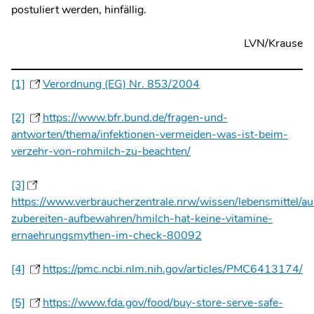
postuliert werden, hinfällig.
LVN/Krause
[1]
Verordnung (EG) Nr. 853/2004
[2]
https://www.bfr.bund.de/fragen-und-
antworten/thema/infektionen-vermeiden-was-ist-beim-
verzehr-von-rohmilch-zu-beachten/
[3]
https://www.verbraucherzentrale.nrw/wissen/lebensmittel/a
zubereiten-aufbewahren/hmilch-hat-keine-vitamine-
ernaehrungsmythen-im-check-80092
[4]
https://pmc.ncbi.nlm.nih.gov/articles/PMC6413174/
[5]
https://www.fda.gov/food/buy-store-serve-safe-