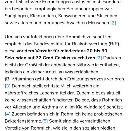
zum Teil schwere Erkrankungen auslösen, insbesondere
bei besonders empfänglichen Personengruppen wie
Säuglingen, Kleinkindern, Schwangeren und Stillenden
sowie älteren und immungeschwächten Menschen.
[2]
Um sich vor Infektionen über Rohmilch zu schützen,
empfiehlt das Bundesinstitut für Risikobewertung (BfR),
diese
vor dem Verzehr für mindestens 20 bis 30
Sekunden auf 72 Grad Celsius zu erhitzen
.
[2]
Dadurch
bleibt der Großteil der enthaltenen Nährwerte enthalten,
lediglich ein kleiner Anteil an wasserlöslichen
(B-)Vitaminen geht durch den Erhitzungsprozess verloren.
[3]
Demnach stellt erhitzte Milch weiterhin ein
nährstoffreiches Lebensmittel dar. Zudem gibt es aktuell
keine wissenschaftlich fundierten Belege, dass Rohmilch
vor Allergien und Asthma (v. a. im Kleinkindalter) schützt.
[4]
Zudem befinden sich in Rohmilch keine probiotischen
Bakterienstämme.
[5]
Somit sind die vermeintlichen
Vorteile von Rohmilch, wie sie in den sozialen Medien