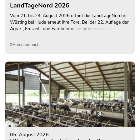
LandTageNord 2026
Vom 21. bis 24. August 2026 öffnet die LandTageNord in
Wüsting bei Hude erneut ihre Tore. Bei der 22. Auflage der
Agrar-, Freizeit- und Familienmesse präsentieren mehr als
600 Ausstellerinnen und Aussteller ihre Angebote auf dem
rund 130.000 Quadratmeter großen
#Pressebereich
Veranstaltungsgelände. Auch Milchland Niedersachsen ist
wieder mit einem abwechslungsreichen Informations- und
Mitmachangebot vertreten.
05. August 2026