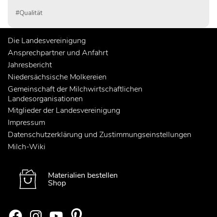
eine erfolgreiche Weidehaltung ein sorgfältiges
#Qualität
Management, insbesondere im Umgang mit
Witterungseinflüssen, Parasiten und Fütterungsfragen.
Die Landesvereinigung
Ansprechpartner und Anfahrt
Jahresbericht
Niedersächsische Molkereien
Gemeinschaft der Milchwirtschaftlichen
Landesorganisationen
Mitglieder der Landesvereinigung
Impressum
Datenschutzerklärung und Zustimmungseinstellungen
Milch-Wiki
Materialien bestellen
Shop